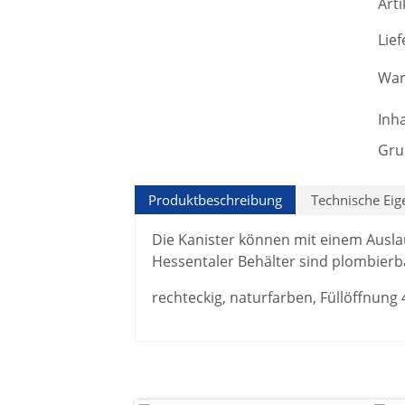
Art
Lief
War
Inha
Gru
Produktbeschreibung
Technische Eig
Die Kanister können mit einem Ausla
Hessentaler Behälter sind plombier
rechteckig, naturfarben, Füllöffnun