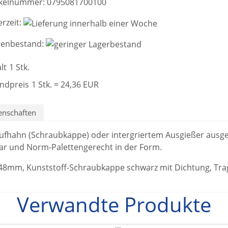
ikelnummer:
0795081700100
erzeit:
enbestand:
lt
1 Stk.
ndpreis
1 Stk. = 24,36 EUR
enschaften
ufhahn (Schraubkappe) oder intergriertem Ausgießer ausges
bar und Norm-Palettengerecht in der Form.
g 48mm, Kunststoff-Schraubkappe schwarz mit Dichtung, Trag
Verwandte Produkte