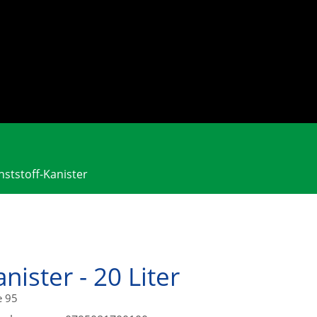
nststoff-Kanister
anister - 20 Liter
e 95