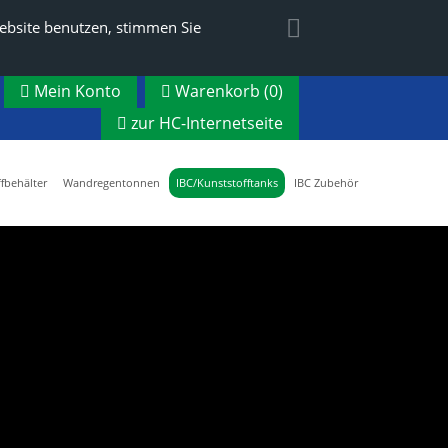
ebsite benutzen, stimmen Sie
Mein Konto
Warenkorb (
0
)
zur HC-Internetseite
fbehälter
Wandregentonnen
IBC/Kunststofftanks
IBC Zubehör