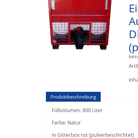
E
A
D
(
kein
Art
Inha
Produktbeschreibung
Füllvolumen: 800 Liter
Farbe: Natur
In Gitterbox rot (pulverbeschichtet)