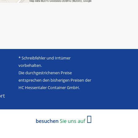
* Schreibfehler und Irrtümer
vorbehalten.
Die durchgestrichenen Preise
entsprechen den bisherigen Preisen der
HC Hessentaler Container GmbH.
rt
besuchen
Sie uns auf