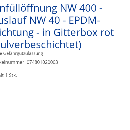
infüllöffnung NW 400 -
uslauf NW 40 - EPDM-
ichtung - in Gitterbox rot
pulverbeschichtet)
e Gefahrgutzulassung
ikelnummer:
074801020003
lt
1 Stk.